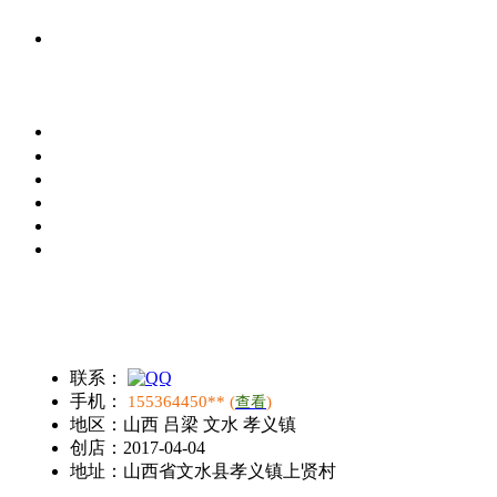
联系：
手机：
155364450** (
)
查看
地区：
山西 吕梁 文水 孝义镇
创店：
2017-04-04
地址：
山西省文水县孝义镇上贤村